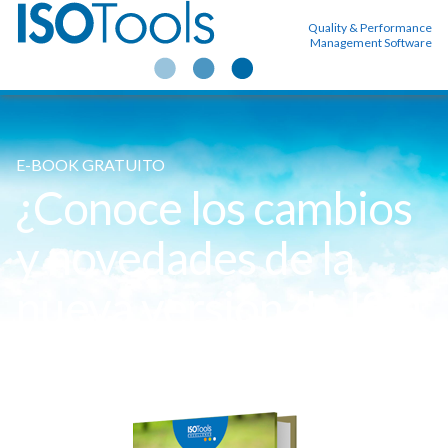
Quality & Performance
Management Software
E-BOOK GRATUITO
¿Conoce los cambios
y novedades de la
nueva versión de ISO
14001?