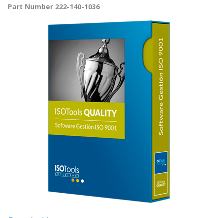
Part Number 222-140-1036